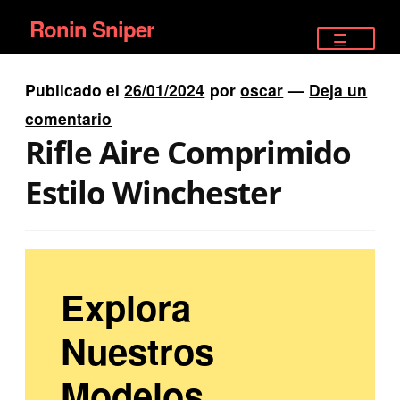
Ronin Sniper
Ir
Ir
a
al
TIENDA
la
contenido
Publicado el
26/01/2024
por
oscar
—
Deja un
EQUIPAMIENTO ÉLITE
navegación
comentario
Rifle Aire Comprimido
PISTOLAS
Estilo Winchester
RIFLES DEPORTIVOS
SATELITALES
Explora
Nuestros
Modelos