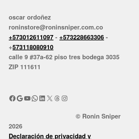
oscar ordoñez
roninstore@roninsniper.com.co
+573012611097
-
+573228663306
-
+
573118080910
calle 9 #37a-62 piso tres bodega 3035
ZIP 111611
Facebook
Google
YouTube
WhatsApp
LinkedIn
X
Threads
Instagram
© Ronin Sniper
2026
Declaración de privacidad y