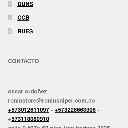
DUNS
CCB
RUES
CONTACTO
oscar ordoñez
roninstore@roninsniper.com.co
+573012611097
-
+573228663306
-
+
573118080910
calle 9 #37a-62 piso tres bodega 3035