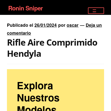
Ronin Sniper
Ir
Ir
a
al
TIENDA
la
contenido
Publicado el
26/01/2024
por
oscar
—
Deja un
EQUIPAMIENTO ÉLITE
navegación
comentario
Rifle Aire Comprimido
PISTOLAS
Hendyla
RIFLES DEPORTIVOS
SATELITALES
Explora
Nuestros
Modelos