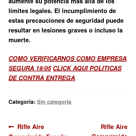
aumente su potencia más allá de los
límites legales. El incumplimiento de
estas precauciones de seguridad puede
resultar en lesiones graves o incluso la
muerte.
COMO VERIFICARNOS COMO EMPRESA
SEGURA 19/05
CLICK AQUI POLITICAS
DE CONTRA ENTREGA
Categoría:
Sin categoría
Navegación
Anterior:
Siguiente:
Rifle Aire
Rifle Aire