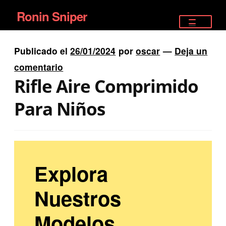
Ronin Sniper
Ir
Ir
a
al
TIENDA
la
contenido
Publicado el
26/01/2024
por
oscar
—
Deja un
EQUIPAMIENTO ÉLITE
navegación
comentario
Rifle Aire Comprimido
PISTOLAS
Para Niños
RIFLES DEPORTIVOS
SATELITALES
Explora
Nuestros
Modelos