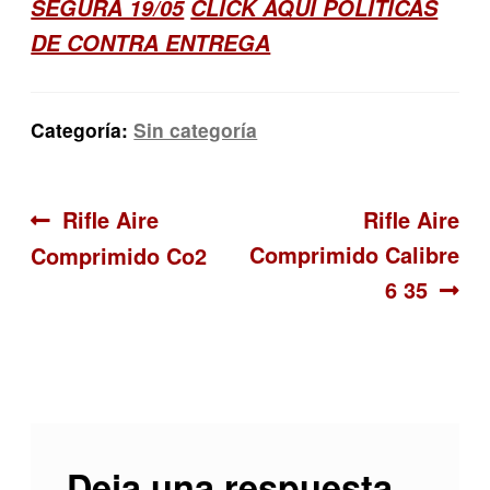
SEGURA 19/05
CLICK AQUI POLITICAS
DE CONTRA ENTREGA
Categoría:
Sin categoría
Navegación
Anterior:
Siguiente:
Rifle Aire
Rifle Aire
Comprimido Calibre
Comprimido Co2
de
6 35
entradas
Deja una respuesta