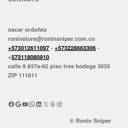
oscar ordoñez
roninstore@roninsniper.com.co
+573012611097
-
+573228663306
-
+
573118080910
calle 9 #37a-62 piso tres bodega 3035
ZIP 111611
Facebook
Google
YouTube
WhatsApp
LinkedIn
X
Threads
Instagram
© Ronin Sniper