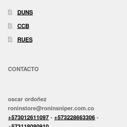
DUNS
CCB
RUES
CONTACTO
oscar ordoñez
roninstore@roninsniper.com.co
+573012611097
-
+573228663306
-
+
573118080910