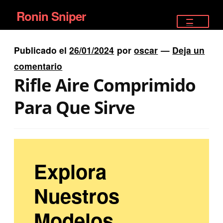
Ronin Sniper
Ir
Ir
a
al
TIENDA
la
contenido
Publicado el
26/01/2024
por
oscar
—
Deja un
EQUIPAMIENTO ÉLITE
navegación
comentario
Rifle Aire Comprimido
PISTOLAS
Para Que Sirve
RIFLES DEPORTIVOS
SATELITALES
Explora
Nuestros
Modelos