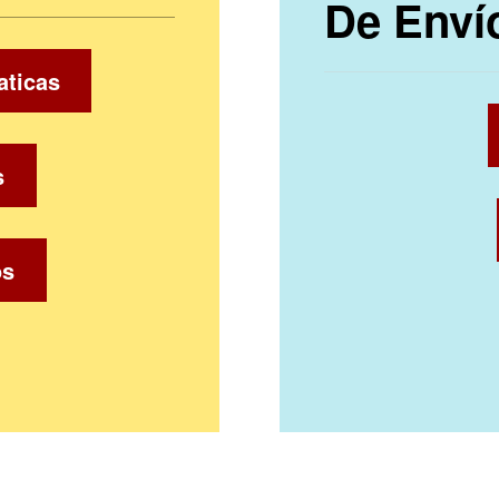
De Enví
aticas
s
os