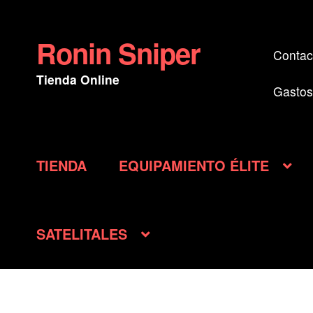
Ronin Sniper
Ir
Ir
Contac
a
al
Tienda Online
la
contenido
Gastos
navegación
TIENDA
EQUIPAMIENTO ÉLITE
SATELITALES