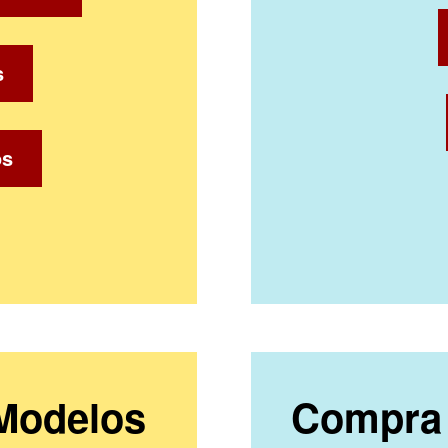
s
os
 Modelos
Compra 