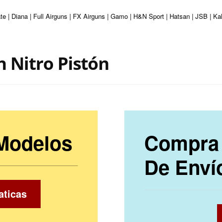
e | Diana | Full Airguns | FX Airguns | Gamo | H&N Sport | Hatsan | JSB | Ka
n Nitro Pistón
 Modelos
Compra 
De Enví
aticas