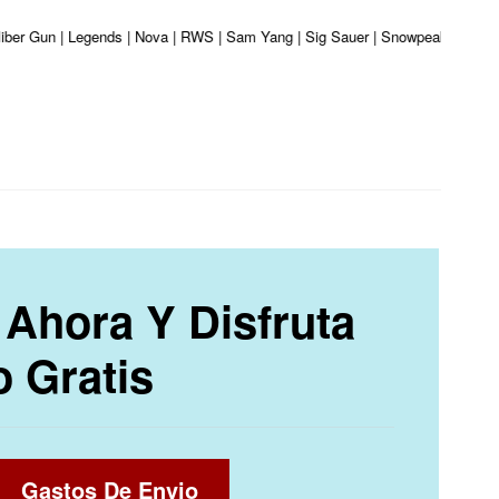
liber Gun | Legends | Nova | RWS | Sam Yang | Sig Sauer | Snowpeak | Umarex 
Ahora Y Disfruta
o Gratis
Gastos De Envio