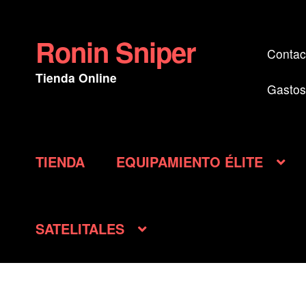
Ronin Sniper
Ir
Ir
Contac
a
al
Tienda Online
la
contenido
Gastos
navegación
TIENDA
EQUIPAMIENTO ÉLITE
SATELITALES