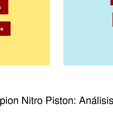
s
os
ion Nitro Piston: Análisi