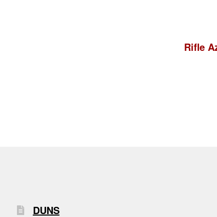
Siguien
Rifle 
DUNS