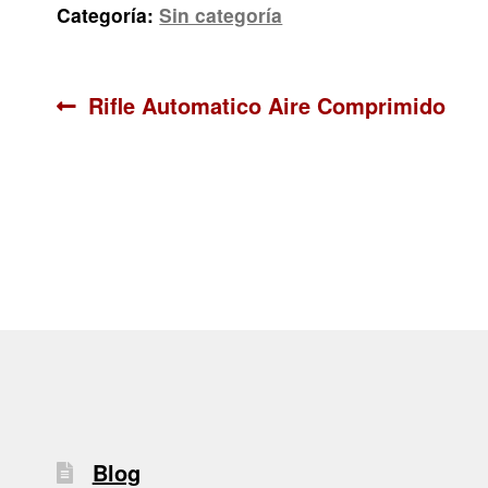
Categoría:
Sin categoría
Navegación
Anterior:
Rifle Automatico Aire Comprimido
de
entradas
Blog