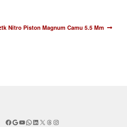
te:
Aztk Nitro Piston Magnum Camu 5.5 Mm
Facebook
Google
YouTube
WhatsApp
LinkedIn
X
Threads
Instagram