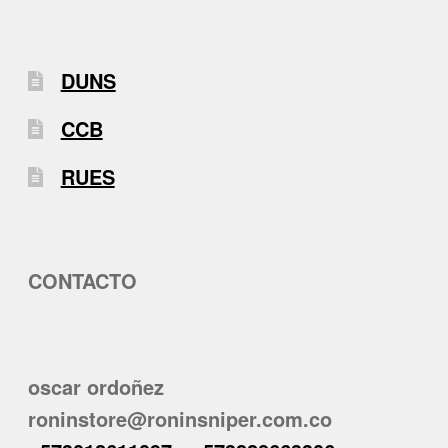
DUNS
CCB
RUES
CONTACTO
oscar ordoñez
roninstore@roninsniper.com.co