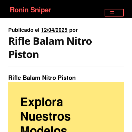
Ronin Sniper
Ir
Ir
a
al
TIENDA
la
contenido
Publicado el
12/04/2025
por
EQUIPAMIENTO ÉLITE
navegación
Rifle Balam Nitro
PISTOLAS
Piston
RIFLES DEPORTIVOS
Rifle Balam Nitro Piston
SATELITALES
Explora
Nuestros
Modelos