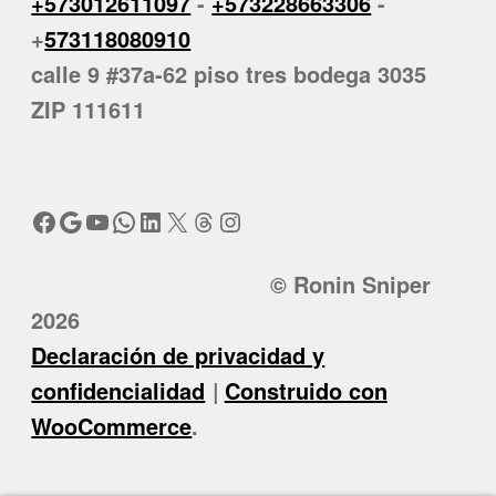
+573012611097
-
+573228663306
-
+
573118080910
calle 9 #37a-62 piso tres bodega 3035
ZIP 111611
Facebook
Google
YouTube
WhatsApp
LinkedIn
X
Threads
Instagram
© Ronin Sniper
2026
Declaración de privacidad y
confidencialidad
Construido con
WooCommerce
.