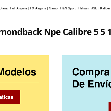
Diana | Full Airguns | FX Airguns | Gamo | H&N Sport | Hatsan | JSB | Kalibe
amondback Npe Calibre 5 5 
 Modelos
Compra 
De Enví
aticas