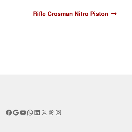
Siguiente:
Rifle Crosman Nitro Piston
Facebook
Google
YouTube
WhatsApp
LinkedIn
X
Threads
Instagram