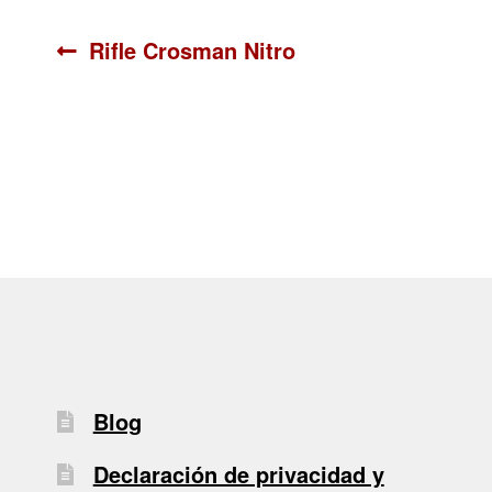
Navegación
Anterior:
Rifle Crosman Nitro
de
entradas
Blog
Declaración de privacidad y