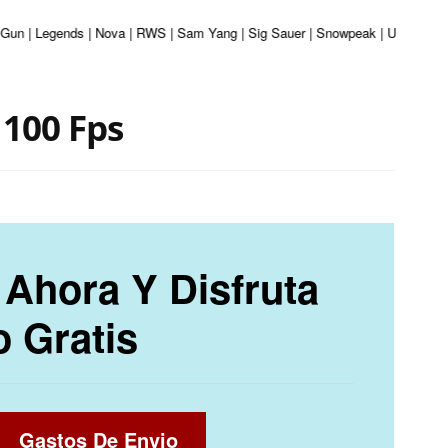
r Gun | Legends | Nova | RWS | Sam Yang | Sig Sauer | Snowpeak | Umarex | Va
1100 Fps
Ahora Y Disfruta
o Gratis
Gastos De Envio