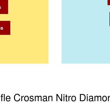
s
os
Rifle Crosman Nitro Diam