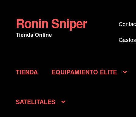
Ronin Sniper
Ir
Ir
Contac
a
al
Tienda Online
la
contenido
Gastos
navegación
TIENDA
EQUIPAMIENTO ÉLITE
SATELITALES