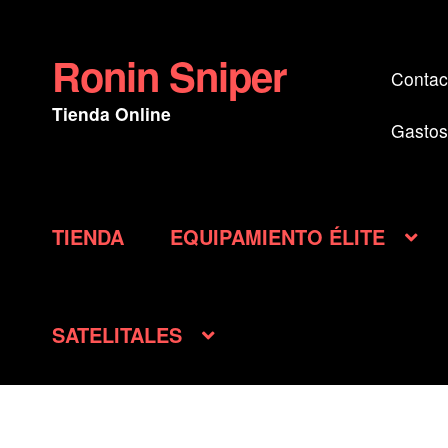
Ronin Sniper
Ir
Ir
Contac
a
al
Tienda Online
la
contenido
Gastos
navegación
TIENDA
EQUIPAMIENTO ÉLITE
SATELITALES