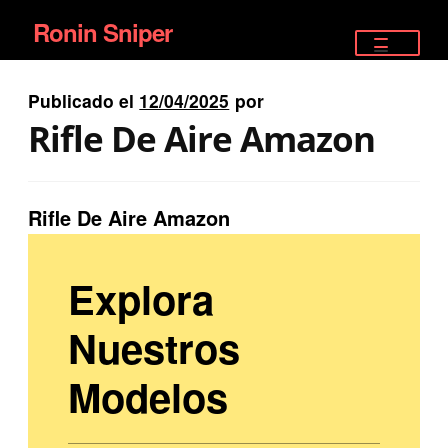
Ronin Sniper
Ir
Ir
a
al
TIENDA
la
contenido
Publicado el
12/04/2025
por
EQUIPAMIENTO ÉLITE
navegación
Rifle De Aire Amazon
PISTOLAS
RIFLES DEPORTIVOS
Rifle De Aire Amazon
SATELITALES
Explora
Nuestros
Modelos