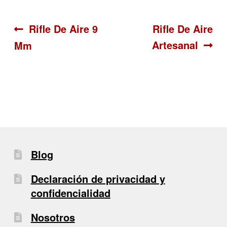
Navegación
Anterior:
Siguiente:
Rifle De Aire 9
Rifle De Aire
Artesanal
Mm
de
entradas
Blog
Declaración de privacidad y
confidencialidad
Nosotros