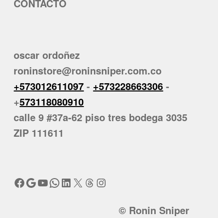
CONTACTO
oscar ordoñez
roninstore@roninsniper.com.co
+573012611097
-
+573228663306
-
+
573118080910
calle 9 #37a-62 piso tres bodega 3035
ZIP 111611
Facebook
Google
YouTube
WhatsApp
LinkedIn
X
Threads
Instagram
© Ronin Sniper