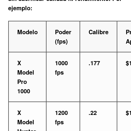
ejemplo:
Modelo
Poder
Calibre
P
(fps)
A
X
1000
.177
$
Model
fps
Pro
1000
X
1200
.22
$
Model
fps