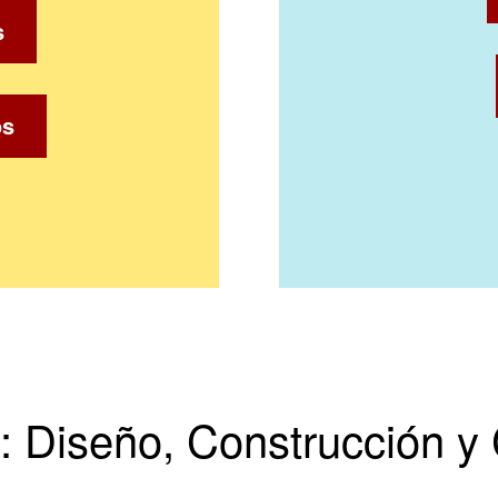
s
os
al: Diseño, Construcción 