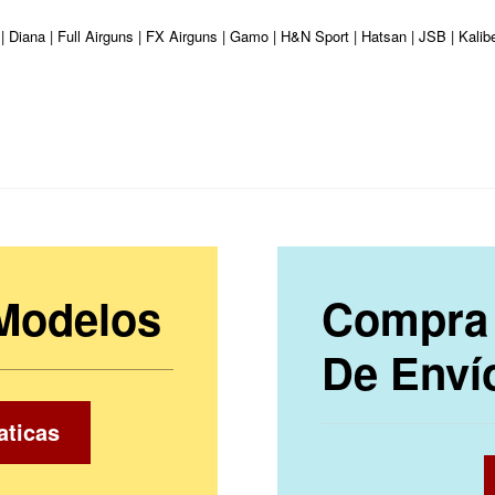
| Diana | Full Airguns | FX Airguns | Gamo | H&N Sport | Hatsan | JSB | Kali
 Modelos
Compra 
De Enví
aticas