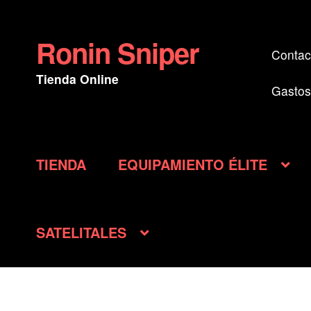
Ronin Sniper
Ir
Ir
Contac
a
al
Tienda Online
la
contenido
Gastos
navegación
TIENDA
EQUIPAMIENTO ÉLITE
SATELITALES