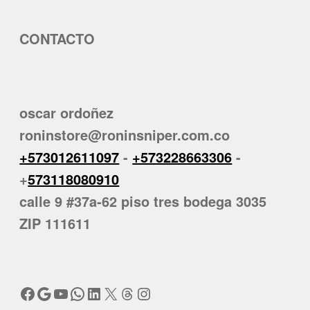
CONTACTO
oscar ordoñez
roninstore@roninsniper.com.co
+573012611097
-
+573228663306
-
+
573118080910
calle 9 #37a-62 piso tres bodega 3035
ZIP 111611
Facebook
Google
YouTube
WhatsApp
LinkedIn
X
Threads
Instagram