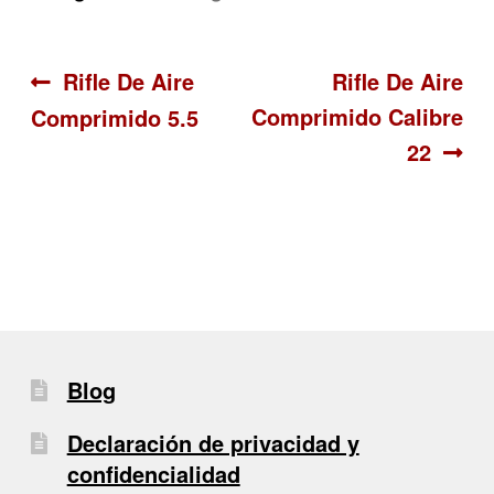
Navegación
Anterior:
Siguiente:
Rifle De Aire
Rifle De Aire
Comprimido Calibre
Comprimido 5.5
de
22
entradas
Blog
Declaración de privacidad y
confidencialidad