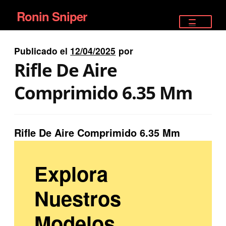
Ronin Sniper
Ir
Ir
a
al
TIENDA
la
contenido
Publicado el
12/04/2025
por
EQUIPAMIENTO ÉLITE
navegación
Rifle De Aire
PISTOLAS
Comprimido 6.35 Mm
RIFLES DEPORTIVOS
Rifle De Aire Comprimido 6.35 Mm
SATELITALES
Explora
Nuestros
Modelos