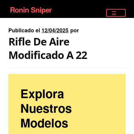
Ronin Sniper
Ir
Ir
a
al
TIENDA
la
contenido
Publicado el
12/04/2025
por
EQUIPAMIENTO ÉLITE
navegación
Rifle De Aire
PISTOLAS
Modificado A 22
RIFLES DEPORTIVOS
SATELITALES
Explora
Nuestros
Modelos