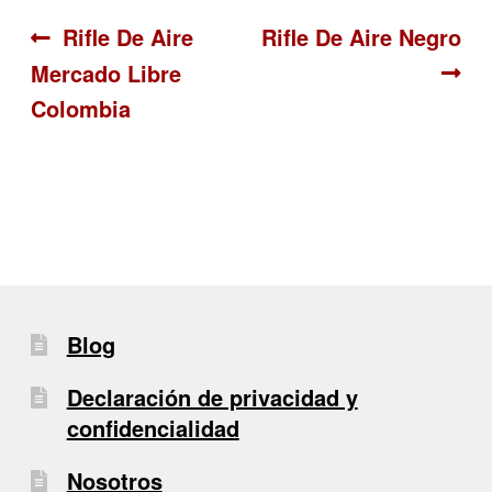
Navegación
Anterior:
Siguiente:
Rifle De Aire
Rifle De Aire Negro
Mercado Libre
de
Colombia
entradas
Blog
Declaración de privacidad y
confidencialidad
Nosotros