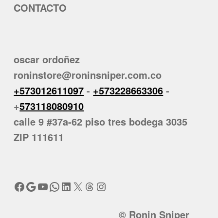
CONTACTO
oscar ordoñez
roninstore@roninsniper.com.co
+573012611097
-
+573228663306
-
+
573118080910
calle 9 #37a-62 piso tres bodega 3035
ZIP 111611
Facebook
Google
YouTube
WhatsApp
LinkedIn
X
Threads
Instagram
© Ronin Sniper