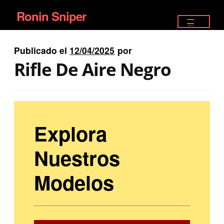
Ronin Sniper
Ir
Ir
a
al
TIENDA
la
contenido
Publicado el
12/04/2025
por
EQUIPAMIENTO ÉLITE
navegación
Rifle De Aire Negro
PISTOLAS
RIFLES DEPORTIVOS
Explora
SATELITALES
Nuestros
Modelos