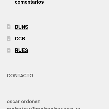
comentarios
DUNS
CCB
RUES
CONTACTO
oscar ordoñez
roninstore@roninsniper.com.co