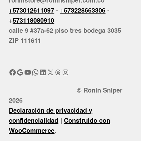
+573012611097
-
+573228663306
-
+
573118080910
calle 9 #37a-62 piso tres bodega 3035
ZIP 111611
Facebook
Google
YouTube
WhatsApp
LinkedIn
X
Threads
Instagram
© Ronin Sniper
2026
Declaración de privacidad y
confidencialidad
Construido con
WooCommerce
.