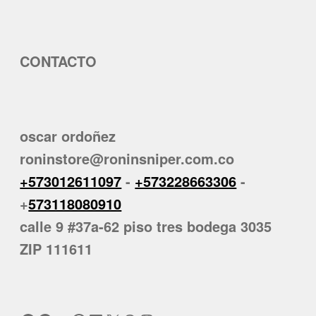
CONTACTO
oscar ordoñez
roninstore@roninsniper.com.co
+573012611097
-
+573228663306
-
+
573118080910
calle 9 #37a-62 piso tres bodega 3035
ZIP 111611