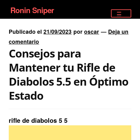
Ronin Sniper
Ir
Ir
a
al
TIENDA
la
contenido
Publicado el
21/09/2023
por
oscar
—
Deja un
EQUIPAMIENTO ÉLITE
navegación
comentario
Consejos para
PISTOLAS
Mantener tu Rifle de
RIFLES DEPORTIVOS
Diabolos 5.5 en Óptimo
SATELITALES
Estado
rifle de diabolos 5 5