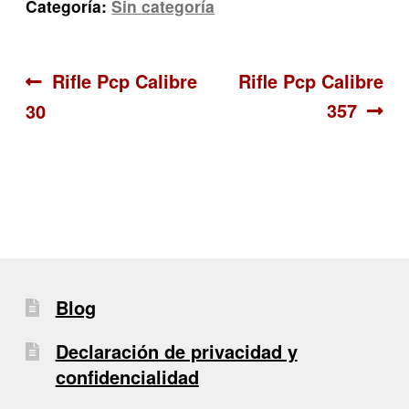
Categoría:
Sin categoría
Navegación
Anterior:
Siguiente:
Rifle Pcp Calibre
Rifle Pcp Calibre
357
30
de
entradas
Blog
Declaración de privacidad y
confidencialidad