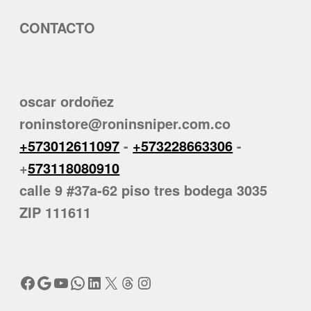
CONTACTO
oscar ordoñez
roninstore@roninsniper.com.co
+573012611097
-
+573228663306
-
+
573118080910
calle 9 #37a-62 piso tres bodega 3035
ZIP 111611
Facebook
Google
YouTube
WhatsApp
LinkedIn
X
Threads
Instagram