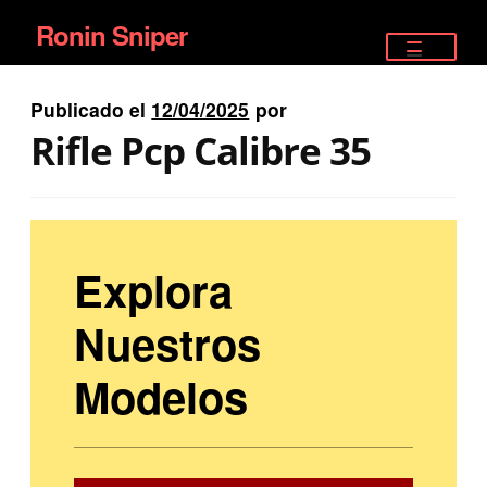
Ronin Sniper
Ir
Ir
a
al
TIENDA
la
contenido
Publicado el
12/04/2025
por
EQUIPAMIENTO ÉLITE
navegación
Rifle Pcp Calibre 35
PISTOLAS
RIFLES DEPORTIVOS
Explora
SATELITALES
Nuestros
Modelos