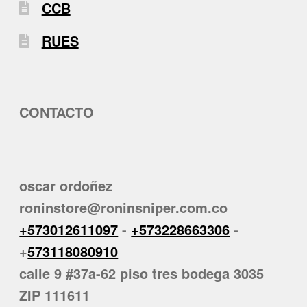
CCB
RUES
CONTACTO
oscar ordoñez
roninstore@roninsniper.com.co
+573012611097
-
+573228663306
-
+
573118080910
calle 9 #37a-62 piso tres bodega 3035
ZIP 111611