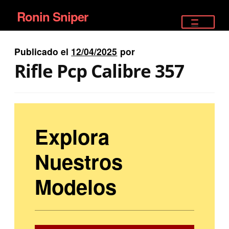
Ronin Sniper
Ir
Ir
a
al
TIENDA
la
contenido
Publicado el
12/04/2025
por
EQUIPAMIENTO ÉLITE
navegación
Rifle Pcp Calibre 357
PISTOLAS
RIFLES DEPORTIVOS
Explora
SATELITALES
Nuestros
Modelos