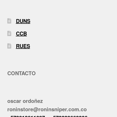
DUNS
CCB
RUES
CONTACTO
oscar ordoñez
roninstore@roninsniper.com.co