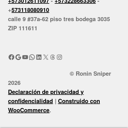
+573012611097
-
+573228663306
-
+
573118080910
calle 9 #37a-62 piso tres bodega 3035
ZIP 111611
Facebook
Google
YouTube
WhatsApp
LinkedIn
X
Threads
Instagram
© Ronin Sniper
2026
Declaración de privacidad y
confidencialidad
Construido con
WooCommerce
.