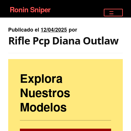
Ronin Sniper
Ir
Ir
a
al
TIENDA
la
contenido
Publicado el
12/04/2025
por
EQUIPAMIENTO ÉLITE
navegación
Rifle Pcp Diana Outlaw
PISTOLAS
RIFLES DEPORTIVOS
Explora
SATELITALES
Nuestros
Modelos