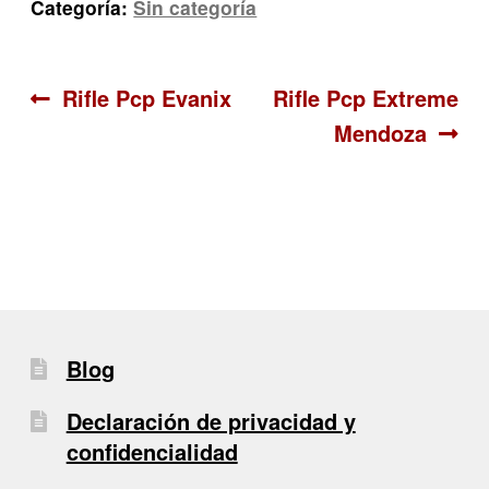
Categoría:
Sin categoría
Navegación
Anterior:
Siguiente:
Rifle Pcp Evanix
Rifle Pcp Extreme
Mendoza
de
entradas
Blog
Declaración de privacidad y
confidencialidad