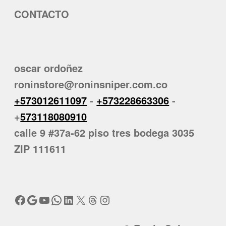
CONTACTO
oscar ordoñez
roninstore@roninsniper.com.co
+573012611097
-
+573228663306
-
+
573118080910
calle 9 #37a-62 piso tres bodega 3035
ZIP 111611
Facebook
Google
YouTube
WhatsApp
LinkedIn
X
Threads
Instagram