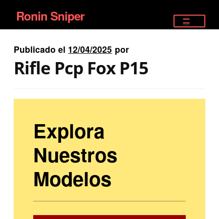
Ronin Sniper
Ir
Ir
a
al
TIENDA
la
contenido
Publicado el
12/04/2025
por
EQUIPAMIENTO ÉLITE
navegación
Rifle Pcp Fox P15
PISTOLAS
RIFLES DEPORTIVOS
Explora
SATELITALES
Nuestros
Modelos