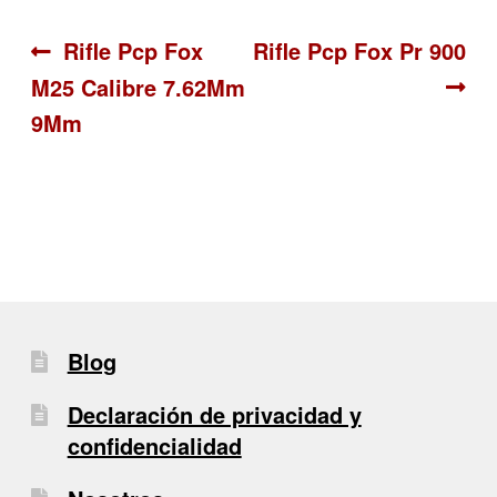
Navegación
Anterior:
Siguiente:
Rifle Pcp Fox
Rifle Pcp Fox Pr 900
M25 Calibre 7.62Mm
de
9Mm
entradas
Blog
Declaración de privacidad y
confidencialidad