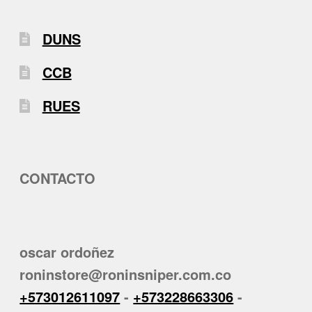
DUNS
CCB
RUES
CONTACTO
oscar ordoñez
roninstore@roninsniper.com.co
+573012611097
-
+573228663306
-