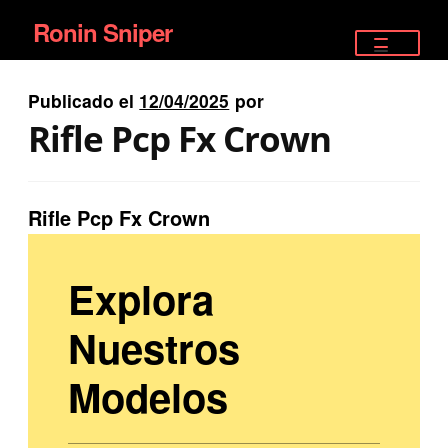
Ronin Sniper
Ir
Ir
a
al
TIENDA
la
contenido
Publicado el
12/04/2025
por
EQUIPAMIENTO ÉLITE
navegación
Rifle Pcp Fx Crown
PISTOLAS
RIFLES DEPORTIVOS
Rifle Pcp Fx Crown
SATELITALES
Explora
Nuestros
Modelos