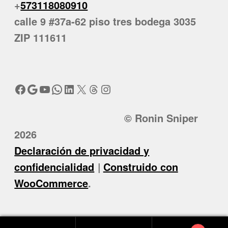
+
573118080910
calle 9 #37a-62 piso tres bodega 3035
ZIP 111611
Facebook
Google
YouTube
WhatsApp
LinkedIn
X
Threads
Instagram
© Ronin Sniper
2026
Declaración de privacidad y
confidencialidad
Construido con
WooCommerce
.