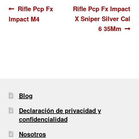
Navegación
Anterior:
Siguiente:
Rifle Pcp Fx
Rifle Pcp Fx Impact
X Sniper Silver Cal
Impact M4
de
6 35Mm
entradas
Blog
Declaración de privacidad y
confidencialidad
Nosotros