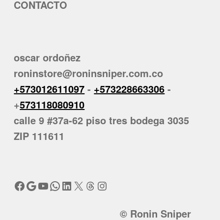
CONTACTO
oscar ordoñez
roninstore@roninsniper.com.co
+573012611097
-
+573228663306
-
+
573118080910
calle 9 #37a-62 piso tres bodega 3035
ZIP 111611
Facebook
Google
YouTube
WhatsApp
LinkedIn
X
Threads
Instagram
© Ronin Sniper