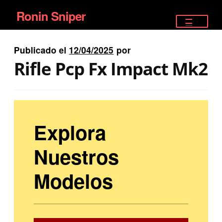
Ronin Sniper
Ir
Ir
a
al
TIENDA
la
contenido
Publicado el
12/04/2025
por
EQUIPAMIENTO ÉLITE
navegación
Rifle Pcp Fx Impact Mk2
PISTOLAS
RIFLES DEPORTIVOS
Explora
SATELITALES
Nuestros
Modelos