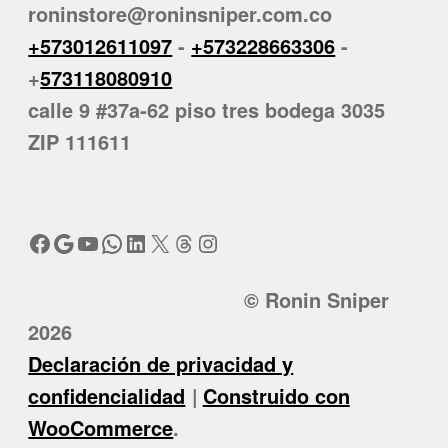
roninstore@roninsniper.com.co
+573012611097
-
+573228663306
-
+
573118080910
calle 9 #37a-62 piso tres bodega 3035
ZIP 111611
Facebook
Google
YouTube
WhatsApp
LinkedIn
X
Threads
Instagram
© Ronin Sniper
2026
Declaración de privacidad y
confidencialidad
Construido con
WooCommerce
.