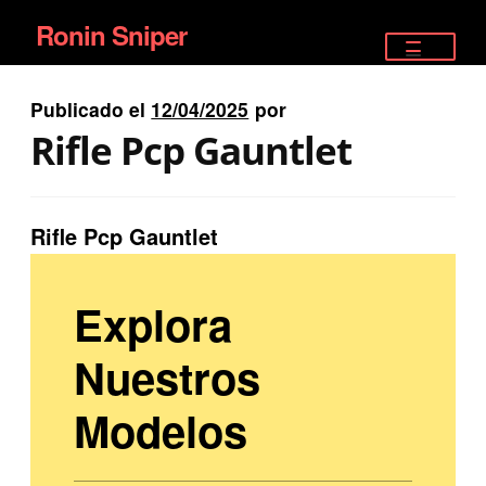
Ronin Sniper
Ir
Ir
a
al
TIENDA
la
contenido
Publicado el
12/04/2025
por
EQUIPAMIENTO ÉLITE
navegación
Rifle Pcp Gauntlet
PISTOLAS
RIFLES DEPORTIVOS
Rifle Pcp Gauntlet
SATELITALES
Explora
Nuestros
Modelos