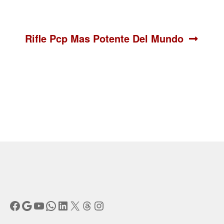
Siguiente:
Rifle Pcp Mas Potente Del Mundo
Facebook
Google
YouTube
WhatsApp
LinkedIn
X
Threads
Instagram