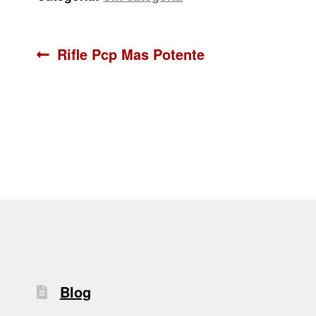
Navegación
Anterior:
Rifle Pcp Mas Potente
de
entradas
Blog