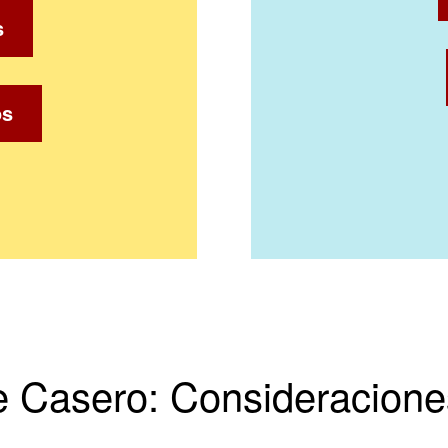
s
os
e Casero: Consideracione