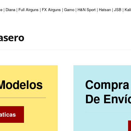
e | Diana | Full Airguns | FX Airguns | Gamo | H&N Sport | Hatsan | JSB | Ka
asero
 Modelos
Compra 
De Enví
aticas