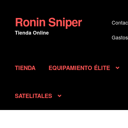
Ronin Sniper
Ir
Ir
Contac
a
al
Tienda Online
la
contenido
Gastos
navegación
TIENDA
EQUIPAMIENTO ÉLITE
SATELITALES