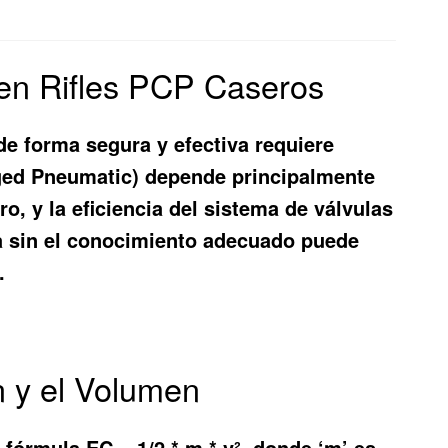
 en Rifles PCP Caseros
de forma segura y efectiva requiere
arged Pneumatic) depende principalmente
ro, y la eficiencia del sistema de válvulas
cia sin el conocimiento adecuado puede
.
n y el Volumen
 fórmula EC = 1/2 * m * v², donde ‘m’ es