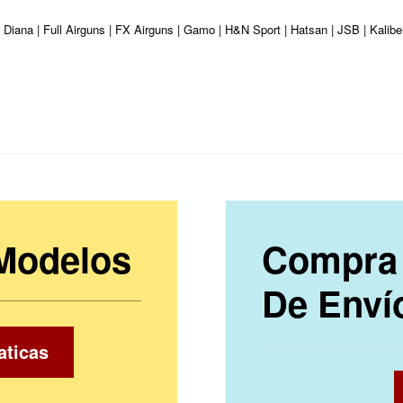
| Diana | Full Airguns | FX Airguns | Gamo | H&N Sport | Hatsan | JSB | Kali
 Modelos
Compra 
De Enví
aticas