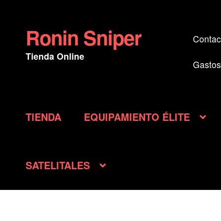
Ronin Sniper
Ir
Ir
Contac
a
al
Tienda Online
la
contenido
Gastos
navegación
TIENDA
EQUIPAMIENTO ÉLITE
SATELITALES