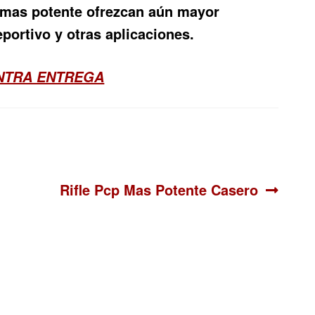
p mas potente
ofrezcan aún mayor
eportivo y otras aplicaciones.
ONTRA ENTREGA
Siguiente:
Rifle Pcp Mas Potente Casero