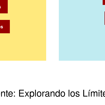
s
os
te: Explorando los Límite