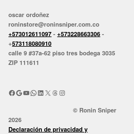
oscar ordoñez
roninstore@roninsniper.com.co
+573012611097
-
+573228663306
-
+
573118080910
calle 9 #37a-62 piso tres bodega 3035
ZIP 111611
Facebook
Google
YouTube
WhatsApp
LinkedIn
X
Threads
Instagram
© Ronin Sniper
2026
Declaración de privacidad y