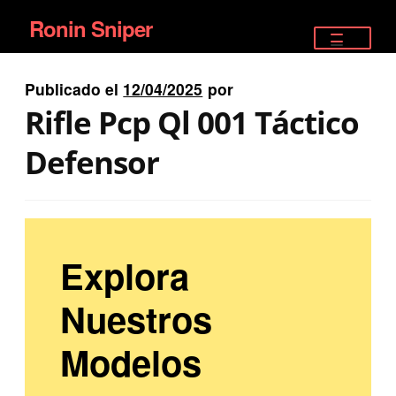
Ronin Sniper
Ir
Ir
a
al
TIENDA
la
contenido
Publicado el
12/04/2025
por
EQUIPAMIENTO ÉLITE
navegación
Rifle Pcp Ql 001 Táctico
PISTOLAS
Defensor
RIFLES DEPORTIVOS
SATELITALES
Explora
Nuestros
Modelos