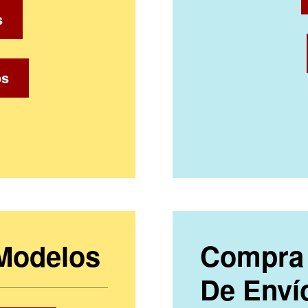
s
os
 Modelos
Compra 
De Enví