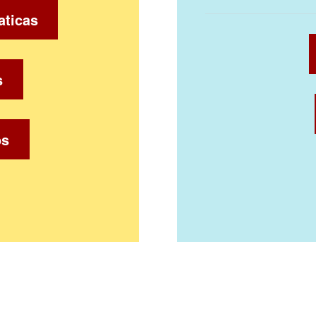
aticas
s
os