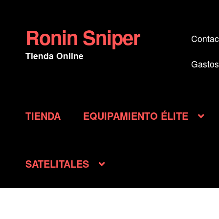
Ronin Sniper
Ir
Ir
Contac
a
al
Tienda Online
la
contenido
Gastos
navegación
TIENDA
EQUIPAMIENTO ÉLITE
SATELITALES