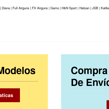
| Diana | Full Airguns | FX Airguns | Gamo | H&N Sport | Hatsan | JSB | Kali
 Modelos
Compra 
De Enví
aticas