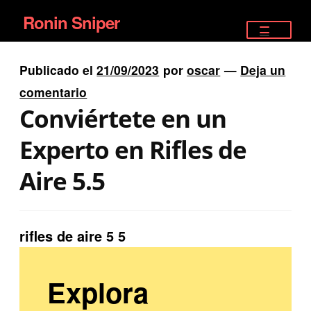
Ronin Sniper
Ir
Ir
a
al
TIENDA
la
contenido
Publicado el
21/09/2023
por
oscar
—
Deja un
EQUIPAMIENTO ÉLITE
navegación
comentario
Conviértete en un
PISTOLAS
Experto en Rifles de
RIFLES DEPORTIVOS
Aire 5.5
SATELITALES
rifles de aire 5 5
Explora