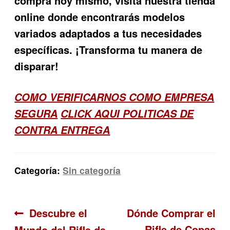
compra hoy mismo, visita nuestra tienda
online donde encontrarás modelos
variados adaptados a tus necesidades
específicas. ¡Transforma tu manera de
disparar!
COMO VERIFICARNOS COMO EMPRESA
SEGURA
CLICK AQUI POLITICAS DE
CONTRA ENTREGA
Categoría:
Sin categoría
Navegación
Anterior:
Siguiente:
Descubre el
Dónde Comprar el
Rifle de Copas
Mundo del Rifle de