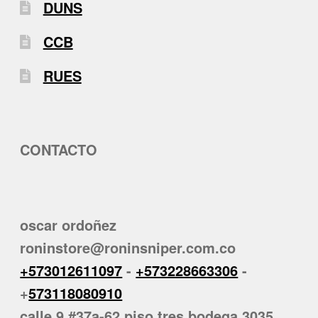
DUNS
CCB
RUES
CONTACTO
oscar ordoñez
roninstore@roninsniper.com.co
+573012611097
-
+573228663306
-
+
573118080910
calle 9 #37a-62 piso tres bodega 3035