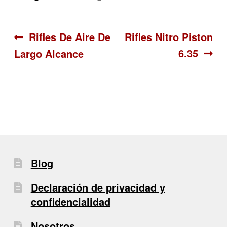
Navegación
Anterior:
Siguiente:
Rifles De Aire De
Rifles Nitro Piston
6.35
Largo Alcance
de
entradas
Blog
Declaración de privacidad y
confidencialidad
Nosotros