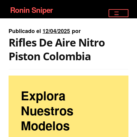
Ronin Sniper
Ir
Ir
a
al
TIENDA
la
contenido
Publicado el
12/04/2025
por
EQUIPAMIENTO ÉLITE
navegación
Rifles De Aire Nitro
PISTOLAS
Piston Colombia
RIFLES DEPORTIVOS
SATELITALES
Explora
Nuestros
Modelos