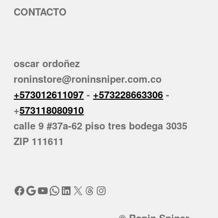
CONTACTO
oscar ordoñez
roninstore@roninsniper.com.co
+573012611097
-
+573228663306
-
+
573118080910
calle 9 #37a-62 piso tres bodega 3035
ZIP 111611
Facebook
Google
YouTube
WhatsApp
LinkedIn
X
Threads
Instagram
© Ronin Sniper