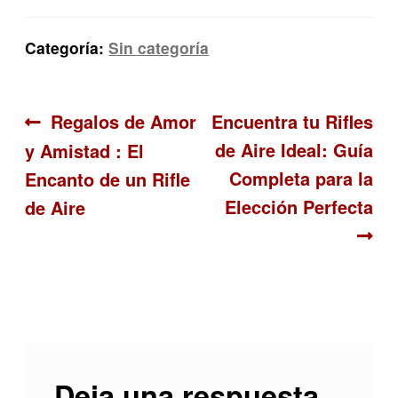
Categoría:
Sin categoría
Navegación
Anterior:
Siguiente:
Regalos de Amor
Encuentra tu Rifles
de Aire Ideal: Guía
y Amistad : El
de
Completa para la
Encanto de un Rifle
entradas
Elección Perfecta
de Aire
Deja una respuesta