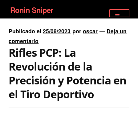
Ronin Sniper
Ir
Ir
a
al
TIENDA
la
contenido
Publicado el
25/08/2023
por
oscar
—
Deja un
EQUIPAMIENTO ÉLITE
navegación
comentario
Rifles PCP: La
PISTOLAS
Revolución de la
RIFLES DEPORTIVOS
Precisión y Potencia en
SATELITALES
el Tiro Deportivo