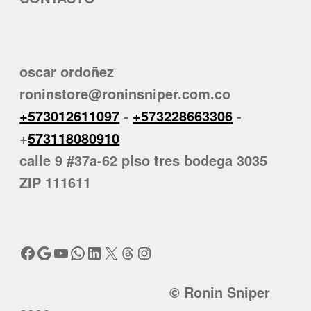
oscar ordoñez
roninstore@roninsniper.com.co
+573012611097
-
+573228663306
-
+
573118080910
calle 9 #37a-62 piso tres bodega 3035
ZIP 111611
Facebook
Google
YouTube
WhatsApp
LinkedIn
X
Threads
Instagram
© Ronin Sniper