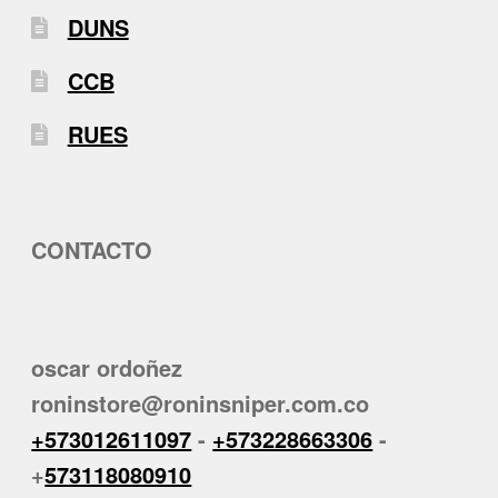
DUNS
CCB
RUES
CONTACTO
oscar ordoñez
roninstore@roninsniper.com.co
+573012611097
-
+573228663306
-
+
573118080910