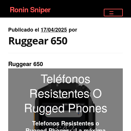
Ronin Sniper
Ir
Ir
a
al
TIENDA
la
contenido
Publicado el
17/04/2025
por
EQUIPAMIENTO ÉLITE
navegación
Ruggear 650
PISTOLAS
RIFLES DEPORTIVOS
Ruggear 650
Teléfonos
SATELITALES
Resistentes O
Rugged Phones
Telefonos Resistentes o
Rugged Phones
: ¡La máxima