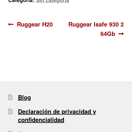
Navegación
Anterior:
Siguiente:
Ruggear H20
Ruggear Isafe 930 2
64Gb
de
entradas
Blog
Declaración de privacidad y
confidencialidad