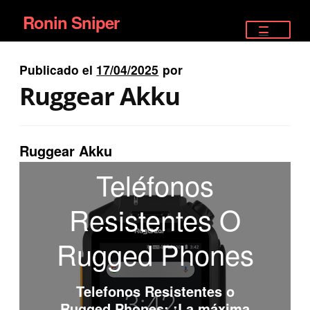
Ronin Sniper
Ir
Ir
a
al
TIENDA
la
contenido
Publicado el
17/04/2025
por
EQUIPAMIENTO ÉLITE
navegación
Ruggear Akku
PISTOLAS
RIFLES DEPORTIVOS
Ruggear Akku
Teléfonos
SATELITALES
Resistentes O
Rugged Phones
Telefonos Resistentes o
Rugged Phones
: ¡La máxima