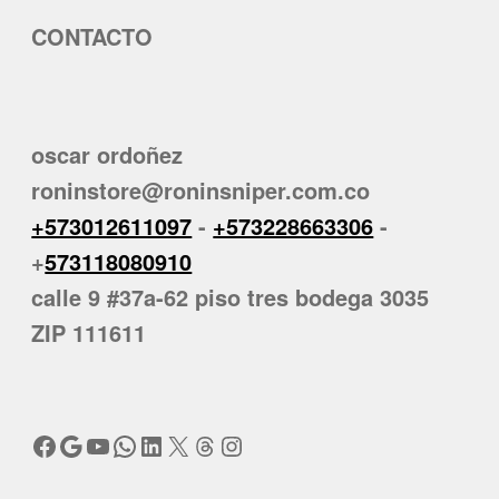
CONTACTO
oscar ordoñez
roninstore@roninsniper.com.co
+573012611097
-
+573228663306
-
+
573118080910
calle 9 #37a-62 piso tres bodega 3035
ZIP 111611
Facebook
Google
YouTube
WhatsApp
LinkedIn
X
Threads
Instagram