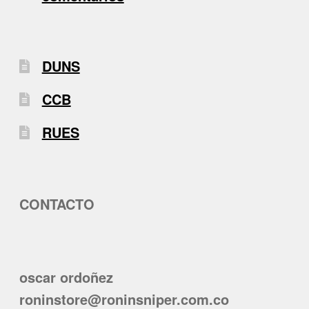
DUNS
CCB
RUES
CONTACTO
oscar ordoñez
roninstore@roninsniper.com.co