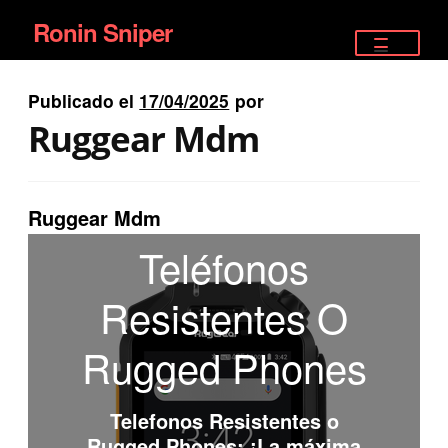
Ronin Sniper
Ir
Ir
a
al
TIENDA
la
contenido
Publicado el
17/04/2025
por
EQUIPAMIENTO ÉLITE
navegación
Ruggear Mdm
PISTOLAS
RIFLES DEPORTIVOS
Ruggear Mdm
Teléfonos
SATELITALES
Resistentes O
Rugged Phones
Telefonos Resistentes o
Rugged Phones
: ¡La máxima