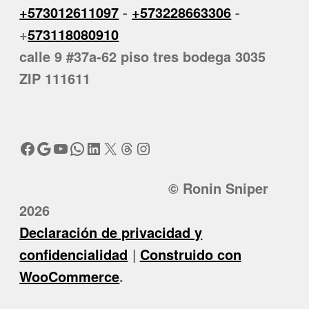
+573012611097
-
+573228663306
-
+
573118080910
calle 9 #37a-62 piso tres bodega 3035
ZIP 111611
Facebook
Google
YouTube
WhatsApp
LinkedIn
X
Threads
Instagram
© Ronin Sniper
2026
Declaración de privacidad y
confidencialidad
Construido con
WooCommerce
.