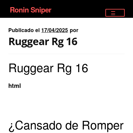
Ronin Sniper
Ir
Ir
a
al
TIENDA
la
contenido
Publicado el
17/04/2025
por
EQUIPAMIENTO ÉLITE
navegación
Ruggear Rg 16
PISTOLAS
Ruggear Rg 16
RIFLES DEPORTIVOS
SATELITALES
html
¿Cansado de Romper