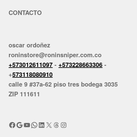
CONTACTO
oscar ordoñez
roninstore@roninsniper.com.co
+573012611097
-
+573228663306
-
+
573118080910
calle 9 #37a-62 piso tres bodega 3035
ZIP 111611
Facebook
Google
YouTube
WhatsApp
LinkedIn
X
Threads
Instagram