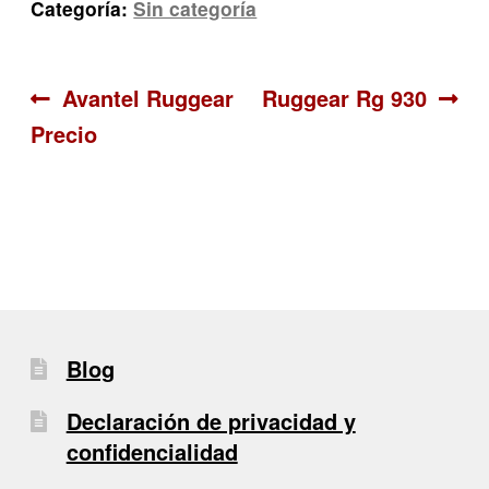
Categoría:
Sin categoría
Navegación
Anterior:
Siguiente:
Avantel Ruggear
Ruggear Rg 930
Precio
de
entradas
Blog
Declaración de privacidad y
confidencialidad