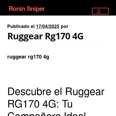
Ronin Sniper
Ir
Ir
a
al
TIENDA
la
contenido
Publicado el
17/04/2025
por
EQUIPAMIENTO ÉLITE
navegación
Ruggear Rg170 4G
PISTOLAS
RIFLES DEPORTIVOS
ruggear rg170 4g
SATELITALES
Descubre el Ruggear
RG170 4G: Tu
Compañero Ideal