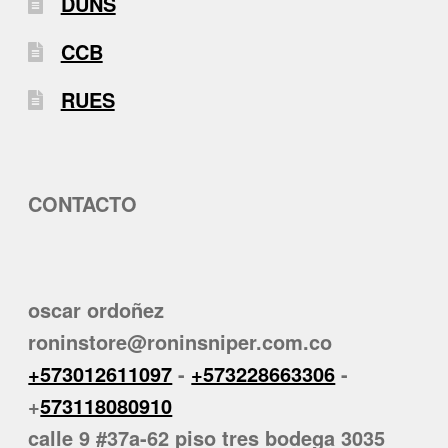
DUNS
CCB
RUES
CONTACTO
oscar ordoñez
roninstore@roninsniper.com.co
+573012611097
-
+573228663306
-
+
573118080910
calle 9 #37a-62 piso tres bodega 3035