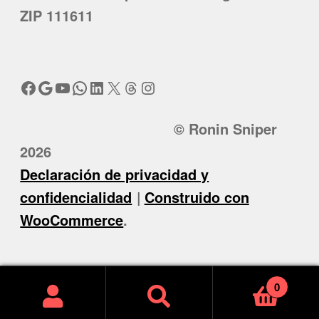
ZIP 111611
Facebook
Google
YouTube
WhatsApp
LinkedIn
X
Threads
Instagram
© Ronin Sniper
2026
Declaración de privacidad y
confidencialidad
Construido con
WooCommerce
.
0
Buscar