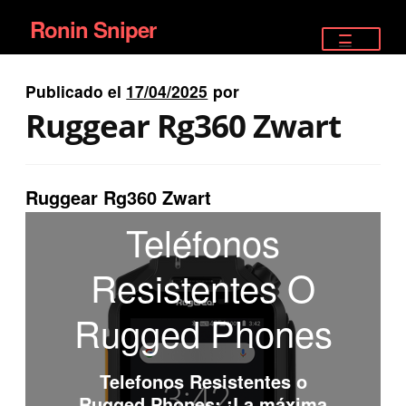
Ronin Sniper
Ir
Ir
a
al
TIENDA
la
contenido
Publicado el
17/04/2025
por
EQUIPAMIENTO ÉLITE
navegación
Ruggear Rg360 Zwart
PISTOLAS
RIFLES DEPORTIVOS
Ruggear Rg360 Zwart
Teléfonos
SATELITALES
Resistentes O
Rugged Phones
Telefonos Resistentes o
Rugged Phones
: ¡La máxima