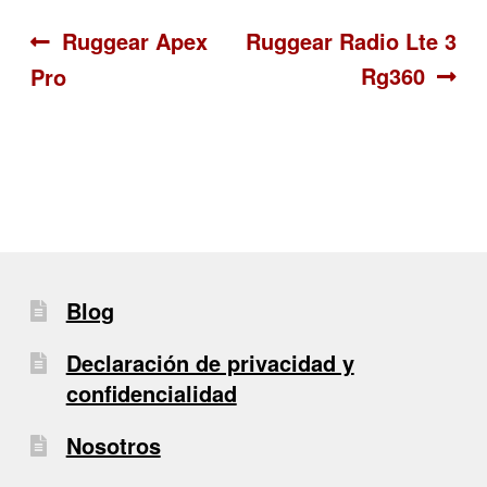
Navegación
Anterior:
Siguiente:
Ruggear Apex
Ruggear Radio Lte 3
Rg360
Pro
de
entradas
Blog
Declaración de privacidad y
confidencialidad
Nosotros