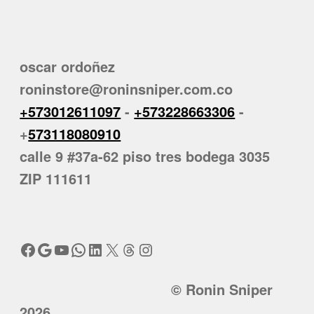
oscar ordoñez
roninstore@roninsniper.com.co
+573012611097
-
+573228663306
-
+
573118080910
calle 9 #37a-62 piso tres bodega 3035
ZIP 111611
Facebook
Google
YouTube
WhatsApp
LinkedIn
X
Threads
Instagram
© Ronin Sniper
2026