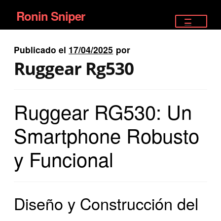
Ronin Sniper
Ir
Ir
a
al
TIENDA
la
contenido
Publicado el
17/04/2025
por
EQUIPAMIENTO ÉLITE
navegación
Ruggear Rg530
PISTOLAS
Ruggear RG530: Un
RIFLES DEPORTIVOS
Smartphone Robusto
SATELITALES
y Funcional
Diseño y Construcción del