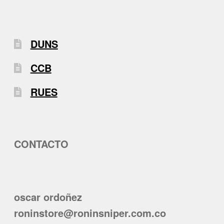
DUNS
CCB
RUES
CONTACTO
oscar ordoñez
roninstore@roninsniper.com.co