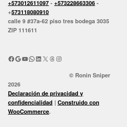
+573012611097
-
+573228663306
-
+
573118080910
calle 9 #37a-62 piso tres bodega 3035
ZIP 111611
Facebook
Google
YouTube
WhatsApp
LinkedIn
X
Threads
Instagram
© Ronin Sniper
2026
Declaración de privacidad y
confidencialidad
Construido con
WooCommerce
.