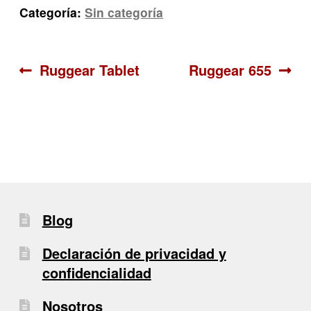
Categoría:
Sin categoría
Navegación
Anterior:
Siguiente:
Ruggear Tablet
Ruggear 655
de
entradas
Blog
Declaración de privacidad y
confidencialidad
Nosotros