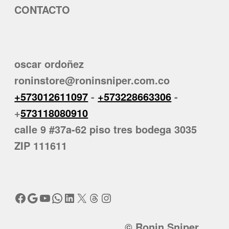
CONTACTO
oscar ordoñez
roninstore@roninsniper.com.co
+573012611097
-
+573228663306
-
+
573118080910
calle 9 #37a-62 piso tres bodega 3035
ZIP 111611
Facebook
Google
YouTube
WhatsApp
LinkedIn
X
Threads
Instagram
© Ronin Sniper