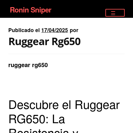
Ronin Sniper
Ir
Ir
a
al
TIENDA
la
contenido
Publicado el
17/04/2025
por
EQUIPAMIENTO ÉLITE
navegación
Ruggear Rg650
PISTOLAS
RIFLES DEPORTIVOS
ruggear rg650
SATELITALES
Descubre el Ruggear
RG650: La
Resistencia y