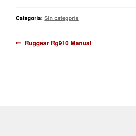
Categoría:
Sin categoría
Navegación
Anterior:
Ruggear Rg910 Manual
de
entradas