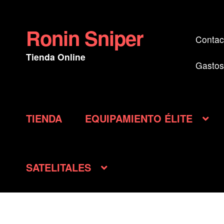
Ronin Sniper
Ir
Ir
Contac
a
al
Tienda Online
la
contenido
Gastos
navegación
TIENDA
EQUIPAMIENTO ÉLITE
SATELITALES