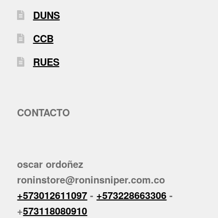
DUNS
CCB
RUES
CONTACTO
oscar ordoñez
roninstore@roninsniper.com.co
+573012611097
-
+573228663306
-
+
573118080910