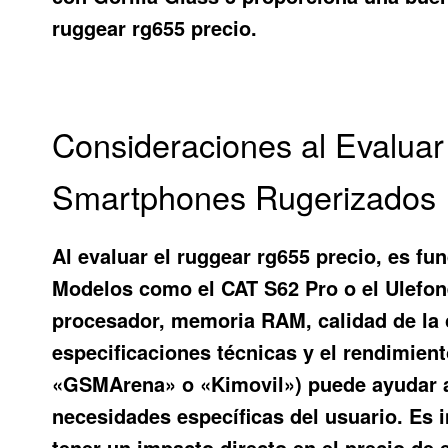
ruggear rg655 precio.
Consideraciones al Evalua
Smartphones Rugerizados
Al evaluar el ruggear rg655 precio, es f
Modelos como el CAT S62 Pro o el Ulefon
procesador, memoria RAM, calidad de la c
especificaciones técnicas y el rendimien
«GSMArena» o «Kimovil») puede ayudar a 
necesidades específicas del usuario. Es 
tener un impacto directo en el precio de 