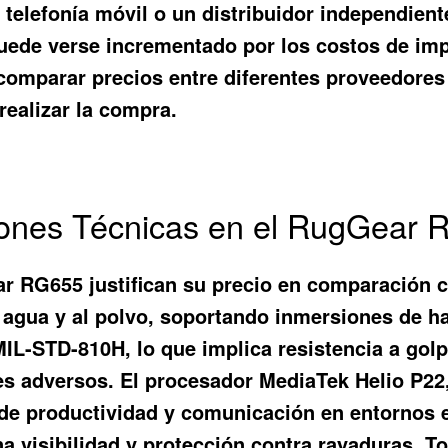
 telefonía móvil o un distribuidor independient
puede verse incrementado por los costos de imp
comparar precios entre diferentes proveedores 
realizar la compra.
ciones Técnicas en el RugGear 
ar RG655 justifican su precio en comparación 
al agua y al polvo, soportando inmersiones de 
IL-STD-810H, lo que implica resistencia a gol
ales adversos. El procesador MediaTek Helio P
de productividad y comunicación en entornos e
a visibilidad y protección contra rayaduras. T