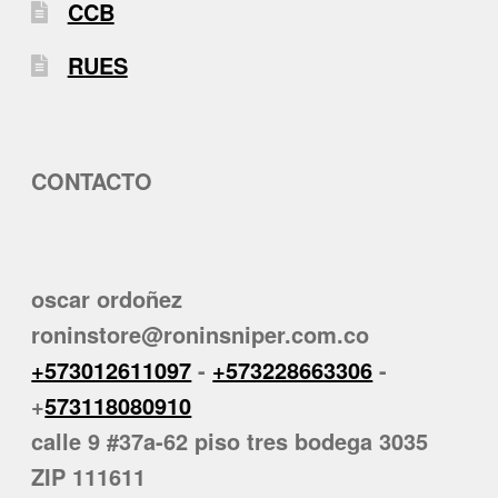
CCB
RUES
CONTACTO
oscar ordoñez
roninstore@roninsniper.com.co
+573012611097
-
+573228663306
-
+
573118080910
calle 9 #37a-62 piso tres bodega 3035
ZIP 111611