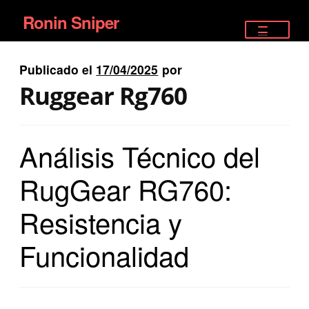
Ronin Sniper
Ir
Ir
a
al
TIENDA
la
contenido
Publicado el
17/04/2025
por
EQUIPAMIENTO ÉLITE
navegación
Ruggear Rg760
PISTOLAS
Análisis Técnico del
RIFLES DEPORTIVOS
RugGear RG760:
SATELITALES
Resistencia y
Funcionalidad