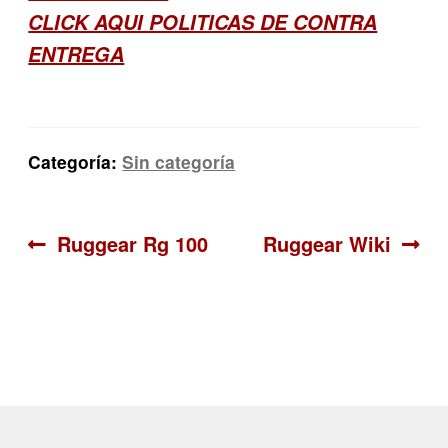
CLICK AQUI POLITICAS DE CONTRA
ENTREGA
Categoría:
Sin categoría
Navegación
Anterior:
Siguiente:
Ruggear Rg 100
Ruggear Wiki
de
entradas