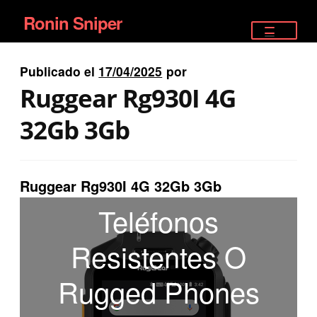
Ronin Sniper
Ir
Ir
a
al
TIENDA
la
contenido
Publicado el
17/04/2025
por
EQUIPAMIENTO ÉLITE
navegación
Ruggear Rg930I 4G
PISTOLAS
32Gb 3Gb
RIFLES DEPORTIVOS
Ruggear Rg930I 4G 32Gb 3Gb
SATELITALES
Teléfonos
Resistentes O
Rugged Phones