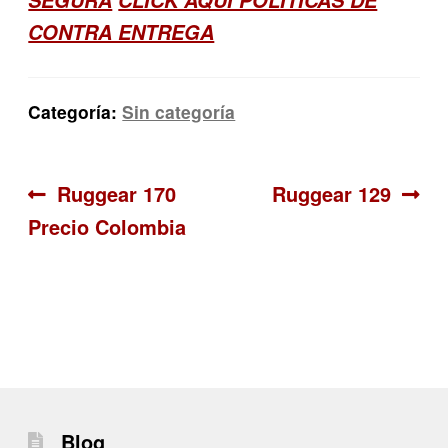
SEGURA
CLICK AQUI POLITICAS DE
CONTRA ENTREGA
Categoría:
Sin categoría
Navegación
Anterior:
Siguiente:
Ruggear 170
Ruggear 129
Precio Colombia
de
entradas
Blog