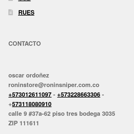
RUES
CONTACTO
oscar ordoñez
roninstore@roninsniper.com.co
+573012611097
-
+573228663306
-
+
573118080910
calle 9 #37a-62 piso tres bodega 3035
ZIP 111611