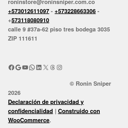
roninstore@roninsniper.com.co
+573012611097
-
+573228663306
-
+
573118080910
calle 9 #37a-62 piso tres bodega 3035
ZIP 111611
Facebook
Google
YouTube
WhatsApp
LinkedIn
X
Threads
Instagram
© Ronin Sniper
2026
Declaración de privacidad y
confidencialidad
Construido con
WooCommerce
.