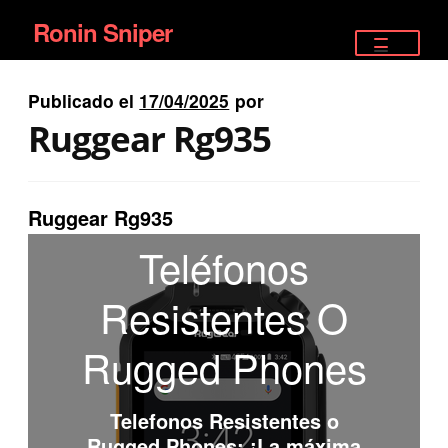
Ronin Sniper
Ir
Ir
a
al
TIENDA
la
contenido
Publicado el
17/04/2025
por
EQUIPAMIENTO ÉLITE
navegación
Ruggear Rg935
PISTOLAS
RIFLES DEPORTIVOS
Ruggear Rg935
Teléfonos
SATELITALES
Resistentes O
Rugged Phones
Telefonos Resistentes o
Rugged Phones
: ¡La máxima