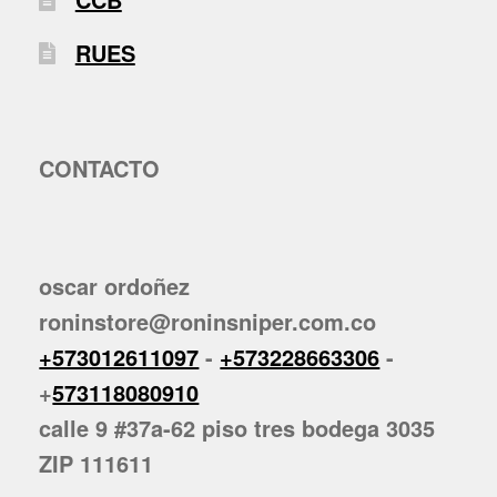
RUES
CONTACTO
oscar ordoñez
roninstore@roninsniper.com.co
+573012611097
-
+573228663306
-
+
573118080910
calle 9 #37a-62 piso tres bodega 3035
ZIP 111611