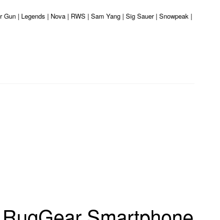
ber Gun | Legends | Nova | RWS | Sam Yang | Sig Sauer | Snowpeak | Umarex | 
l RugGear Smartphone