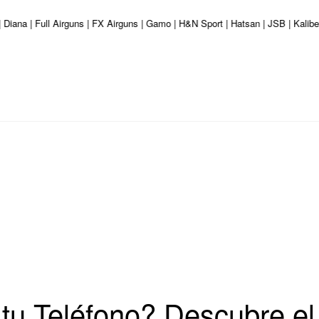
| Diana | Full Airguns | FX Airguns | Gamo | H&N Sport | Hatsan | JSB | Kali
tu Teléfono? Descubre e