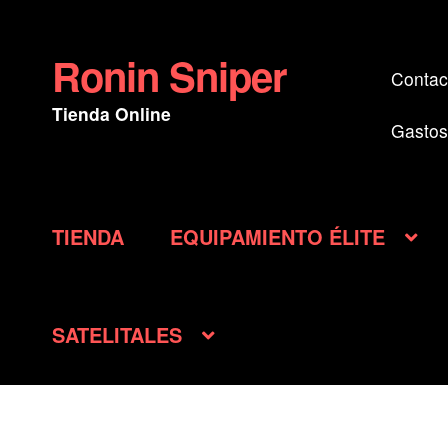
Ronin Sniper
Ir
Ir
Contac
a
al
Tienda Online
la
contenido
Gastos
navegación
TIENDA
EQUIPAMIENTO ÉLITE
SATELITALES