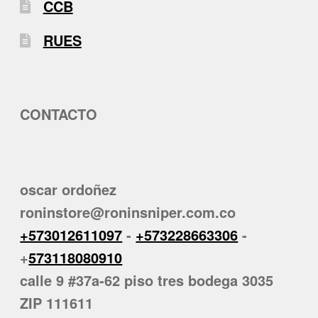
CCB
RUES
CONTACTO
oscar ordoñez
roninstore@roninsniper.com.co
+573012611097
-
+573228663306
-
+
573118080910
calle 9 #37a-62 piso tres bodega 3035
ZIP 111611