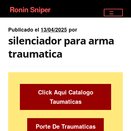
Ronin Sniper
Ir
Ir
a
al
TIENDA
la
contenido
Publicado el
13/04/2025
por
EQUIPAMIENTO ÉLITE
navegación
silenciador para arma
PISTOLAS
traumatica
RIFLES DEPORTIVOS
SATELITALES
Click Aqui Catalogo
Taumaticas
Porte De Traumaticas