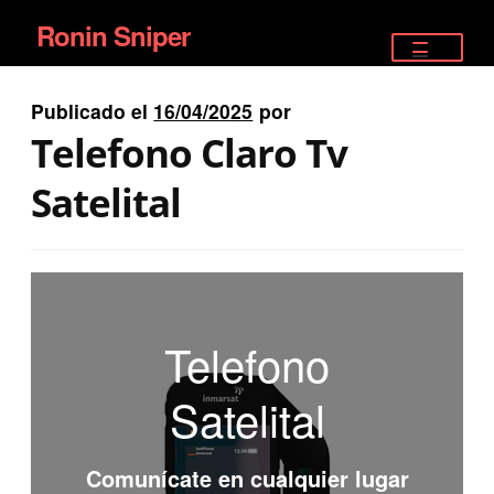
Ronin Sniper
Ir
Ir
a
al
TIENDA
la
contenido
Publicado el
16/04/2025
por
EQUIPAMIENTO ÉLITE
navegación
Telefono Claro Tv
PISTOLAS
Satelital
RIFLES DEPORTIVOS
SATELITALES
Telefono
Satelital
Comunícate en cualquier lugar