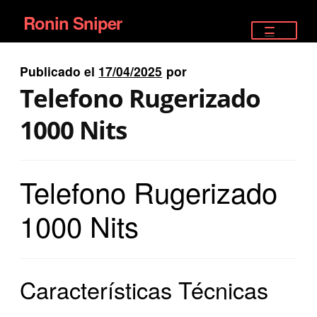
Ronin Sniper
Ir
Ir
a
al
TIENDA
la
contenido
Publicado el
17/04/2025
por
EQUIPAMIENTO ÉLITE
navegación
Telefono Rugerizado
PISTOLAS
1000 Nits
RIFLES DEPORTIVOS
Telefono Rugerizado
SATELITALES
1000 Nits
Características Técnicas