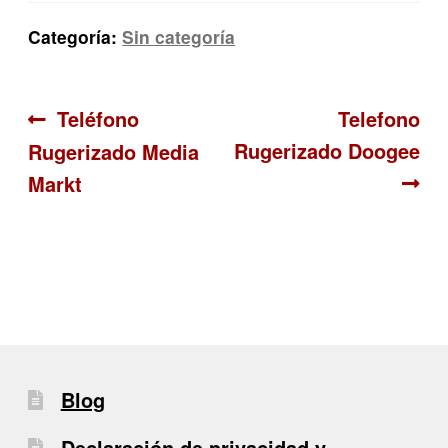
Categoría:
Sin categoría
Navegación
Anterior:
Siguiente:
Teléfono
Telefono
Rugerizado Doogee
Rugerizado Media
de
Markt
entradas
Blog
Declaración de privacidad y