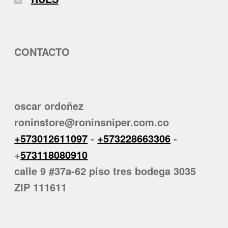
CONTACTO
oscar ordoñez
roninstore@roninsniper.com.co
+573012611097
-
+573228663306
-
+
573118080910
calle 9 #37a-62 piso tres bodega 3035
ZIP 111611