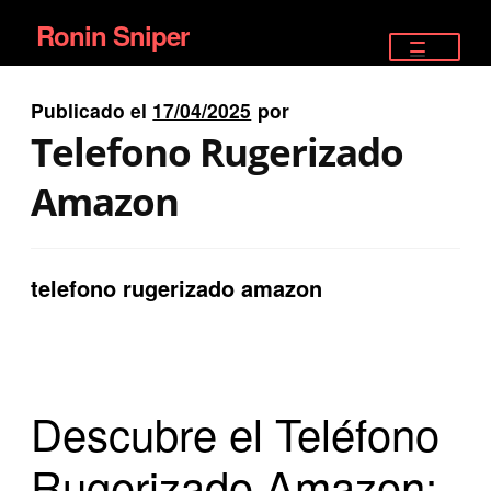
Ronin Sniper
Ir
Ir
a
al
TIENDA
la
contenido
Publicado el
17/04/2025
por
EQUIPAMIENTO ÉLITE
navegación
Telefono Rugerizado
PISTOLAS
Amazon
RIFLES DEPORTIVOS
telefono rugerizado amazon
SATELITALES
Descubre el Teléfono
Rugerizado Amazon: