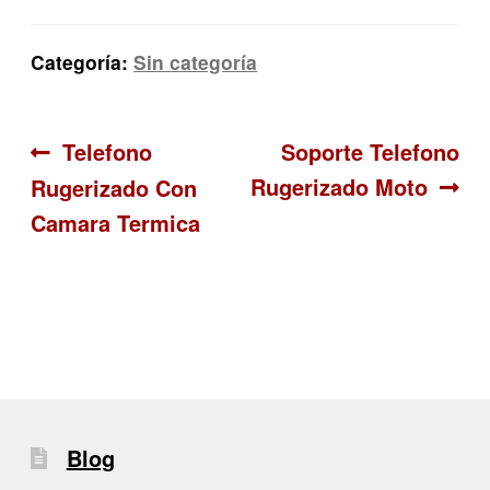
Categoría:
Sin categoría
Navegación
Anterior:
Siguiente:
Telefono
Soporte Telefono
Rugerizado Moto
Rugerizado Con
de
Camara Termica
entradas
Blog