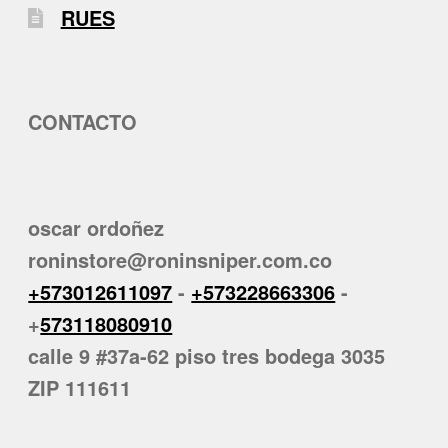
RUES
CONTACTO
oscar ordoñez
roninstore@roninsniper.com.co
+573012611097
-
+573228663306
-
+
573118080910
calle 9 #37a-62 piso tres bodega 3035
ZIP 111611