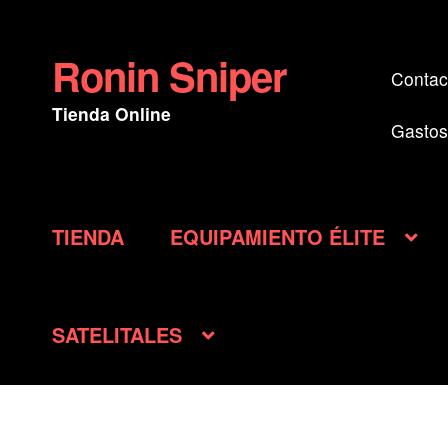
Ronin Sniper
Ir
Ir
Contac
a
al
Tienda Online
la
contenido
Gastos
navegación
TIENDA
EQUIPAMIENTO ÉLITE
SATELITALES