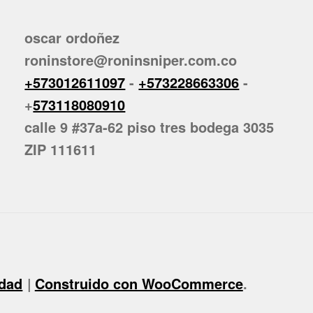
oscar ordoñez
roninstore@roninsniper.com.co
+573012611097
-
+573228663306
-
+
573118080910
calle 9 #37a-62 piso tres bodega 3035
ZIP 111611
idad
Construido con WooCommerce
.