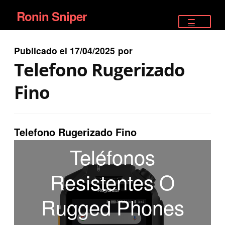
Ronin Sniper
Ir
Ir
a
al
TIENDA
la
contenido
Publicado el
17/04/2025
por
EQUIPAMIENTO ÉLITE
navegación
Telefono Rugerizado
PISTOLAS
Fino
RIFLES DEPORTIVOS
Telefono Rugerizado Fino
SATELITALES
Teléfonos
Resistentes O
Rugged Phones