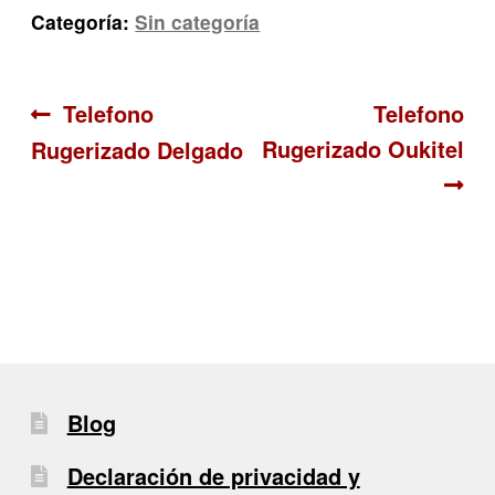
Categoría:
Sin categoría
Navegación
Anterior:
Siguiente:
Telefono
Telefono
Rugerizado Oukitel
Rugerizado Delgado
de
entradas
Blog
Declaración de privacidad y