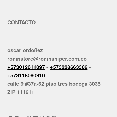
CONTACTO
oscar ordoñez
roninstore@roninsniper.com.co
+573012611097
-
+573228663306
-
+
573118080910
calle 9 #37a-62 piso tres bodega 3035
ZIP 111611