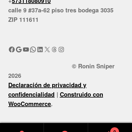
+
573118080910
calle 9 #37a-62 piso tres bodega 3035
ZIP 111611
Facebook
Google
YouTube
WhatsApp
LinkedIn
X
Threads
Instagram
© Ronin Sniper
2026
Declaración de privacidad y
confidencialidad
Construido con
WooCommerce
.
0