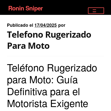
Ronin Sniper
Ir
Ir
a
al
TIENDA
la
contenido
Publicado el
17/04/2025
por
EQUIPAMIENTO ÉLITE
navegación
Telefono Rugerizado
PISTOLAS
Para Moto
RIFLES DEPORTIVOS
Teléfono Rugerizado
SATELITALES
para Moto: Guía
Definitiva para el
Motorista Exigente